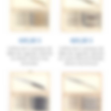
449,00 €
469,00 €
Coffret de 6 couteaux de
Coffret de 6 couteaux de
table de Laguiole, manche
table de Laguiole, manche
en olivier, mitres inox
en corne massive blonde,
brossées
mitres inox brossé