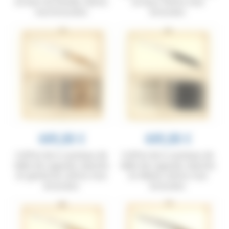
en bois du monde, mitres
en buis, mitres inox
inox brossées
brossées
449,00 €
449,00 €
Coffret de 6 couteaux de
Coffret de 6 couteaux de
table de Laguiole, manche
table de Laguiole, manche
en genévrier, mitres inox
en ébène, mitres inox
brossées
brossées