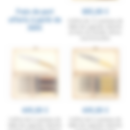
Frais de port
885,00 €
offerts à partir de
Coffret de 12 couteaux de
300€
table de Laguiole, manche
en bois du monde, mitres
inox brossées
449,00 €
449,00 €
Coffret de 6 couteaux de
Coffret de 6 couteaux de
table de Laguiole, manche
table de Laguiole, manche