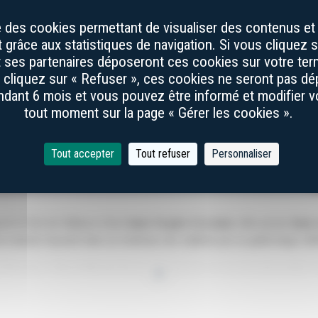
se des cookies permettant de visualiser des contenus et 
grâce aux statistiques de navigation. Si vous cliquez s
et ses partenaires déposeront ces cookies sur votre term
s cliquez sur « Refuser », ces cookies ne seront pas d
dant 6 mois et vous pouvez être informé et modifier 
tout moment sur la page « Gérer les cookies ».
Tout accepter
Tout refuser
Personnaliser
Couteaux de Laguiole Prestiges
ont le fruit de l’alliance d’une
lame forgée à la main
, telle qu’une
lame 
un manche façonné dans un matériau rare sublimé par un guillochage raffi
 Prestiges, Benoit Mijoule forge avec passion, au sein de notre atelier, 
+
forge
. Les lames Damas sont réalisées en juxtaposant et soudant deux ty
 les couches si caractéristiques de l’acier Damas. Toutefois, l’opération 