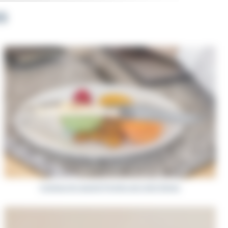
utes des coups de marteaux du forgeron.
le
travail artisanal du forgeron.
ES
riaux précieux. Parmi eux, les matériaux
 pièces de bois sont remarquables par la
lement des manches en matières fossiles,
ibérie. Dans la gamme de
couteaux de
chère, et la corne de vache Aubrac. Les
vre, la fibre de carbone offre une grande
e couteaux de luxe.
ellement par les couteliers les plus
nes, feuillages, courbes graphiques ou
mant les ressorts des couteaux de Laguiole
choisir mon couteau de Laguiole ?”.
Couteaux de Laguiole Prestige avec lame Damas