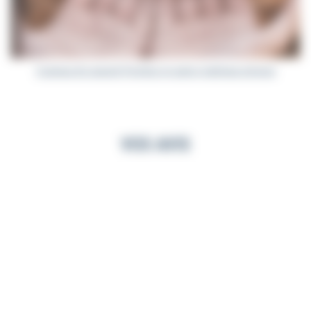
Couteaux de Laguiole Prestiges en autres matériaux précieux
VOS AVIS
JENNIFER F.
VINCENT B.
it de qualité comme toujours!
Site très clair, j'ai trouvé le prod
orme à la description, très ...
convenait ...
31/07/2026
30/07/2026
Note : 5,0 sur 5
Note : 5,0 su