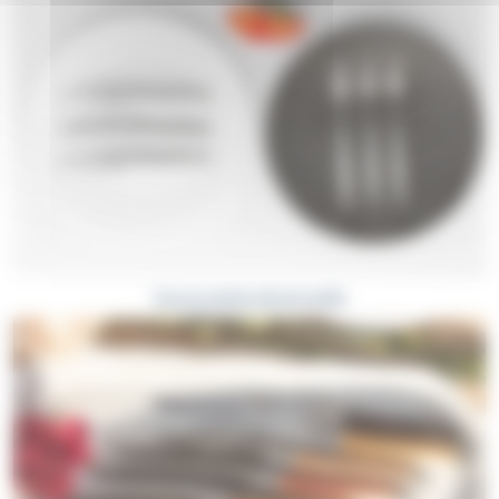
Laguiole Traditionnel
(design classique du couteau de Laguiole)
et
Laguiole Tribal
(design revisité par Benoit Mijoule). À vous de
choisir l’esthétique que vous préférez.
Au sein de la gamme de couteaux de Laguiole Art de la table, vous
retrouverez des couteaux de Laguiole avec des manches en
corne
(blonde ou noire, souvent parsemée de veines nuancées),
entièrement en inox
(qui supporte l’eau et peut éventuellement
passer au lave-vaisselle) ou encore en
bois
. Parmi les manches en
bois, vous pouvez opter pour des manches en
bois clair
tels que
l’olivier, le genévrier, le buis ; ou bien en
bois très sombre
tels
que l’ébène pour un côté raffiné et élégant. Dans la gamme de
Tous les articles Art de la table
couteaux de Laguiole de table
, Benoit l’Artisan propose
également des coffrets de couteaux de Laguiole de table
bois du
monde
: chaque couteau du coffret est fabriqué dans un bois
différent, exotique ou local. Le nom de l’essence du bois est noté
au revers de la lame. Par ailleurs dans la gamme de couteaux art
de la table Laguiole Tribal, vous pourrez découvrir le pistachier,
bois du sud de la France caractérisé par ses côtés le plus souvent