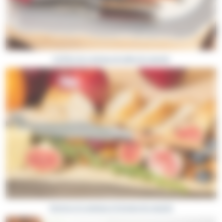
bicolore alliant une bande de bois clair et une bande de bois plus
foncée allant du vert sombre au brun.
Les couteaux de Laguiole de table se déclinent en coffrets de six
ou douze couteaux. Si vous le souhaitez, nous pouvons fabriquer
des fourchettes, des cuillères à soupe et des cuillères à dessert
Coffrets de couteaux de table de Laguiole
accordées à vos couteaux de Laguiole de table, afin de créer une
ménagère complète. Pour cela, nous vous invitons à nous
contacter.
Les couteaux de Laguiole de la gamme
art de la table
sont
finement affûtés
pour permettre une coupe facilitée de vos
mets préférés. Vous pouvez vous-même entretenir l’affutage de
votre couteau à la maison, en utilisant un fusil ou une pierre à
aiguiser. Il est également possible de nous ramener les couteaux
en magasin afin que nous les affutions à nouveau, gratuitement.
Besoin d’aide pour choisir votre couteau de Laguiole ? Nous vous
invitons à consulter notre guide :
“Comment choisir mon couteau
Services et couteaux à fromage de Laguiole
de Laguiole ?”
.