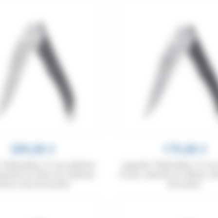
209,00 €
179,00 €
Tribal pliant 12 cm, platines
Laguiole Tribal pliant 12 cm
manche en fibre de carbone,
lisses, manche en ébène, mi
itres inox brossées
brossées