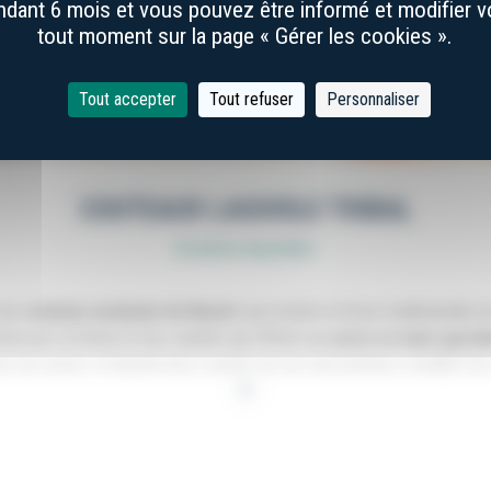
dant 6 mois et vous pouvez être informé et modifier 
tout moment sur la page « Gérer les cookies ».
Tout accepter
Tout refuser
Personnaliser
COUTEAUX LAGUIOLE TRIBAL
26 articles disponibles
une
création exclusive de Benoit
, qui revisite la forme traditionnell
érisé par sa forme et ses courbes qui offrent une
prise en main agréab
se du ressort, et laissée lisse comme sur les tout premiers modèles de
+
tre lisses, apportant ainsi un aspect épuré au manche, ou bien guilloch
 couteau de Laguiole Tribal peut-être composé de corne (blonde ou noir
é du début à la fin, à la main, par le même coutelier. Ainsi chaque cout
guiole Tribal sont exclusivement fabriqués à la main au sein de notre ateli