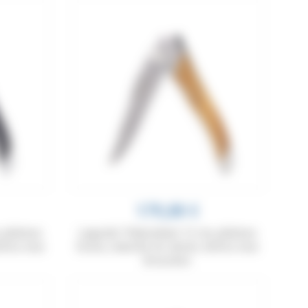
179,00 €
, platines
Laguiole Tribal pliant 12 cm, platines
tres inox
lisses, manche en olivier, mitres inox
brossées