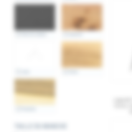
Fibre de carbone
Genévrier
Juma
Olivier
Laguiole 
lisses, 
Pistachier
m
TAILLE DU MANCHE