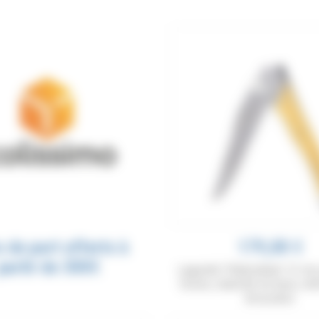
s de port offerts à
179,00 €
partir de 300€
Laguiole Tribal pliant 12 cm
lisses, manche en buis, mi
brossées