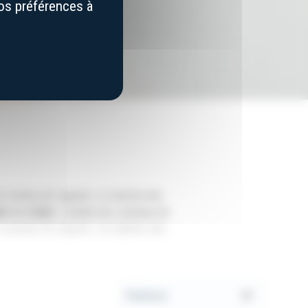
vos préférences à
e du couteau de Laguiole. Le manche des
le et stable
. L’abeille des couteaux de
 couteaux de Laguiole. Les platines des
ées, donnant une touche de raffinement
e), de bois ou bien de fibre de carbone.
eau est une pièce unique. Les couteaux
Appliquer le critère de tri
er à Laguiole.