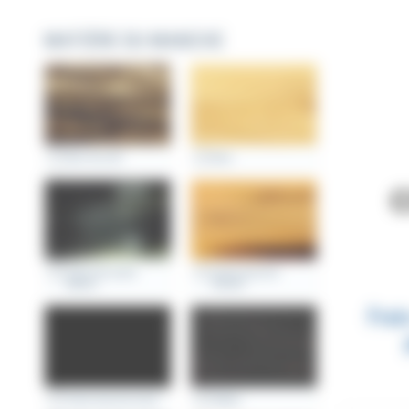
MATIÈRE DU MANCHE
Bois de cerf
Buis
Corne de vache
Corne massive
Aubrac
blonde
Frai
Corne massive noire
Ebène