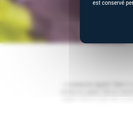
est conservé pen
Le
couteau de Laguiole Tribal
est 
couteaux de Laguiole Tribal est caract
Laguiole Tribal est forgée dans la mas
couteaux de Laguiole Tribal peuvent ê
supplémentaire au couteau. Le manche du
Chaque couteau est entièrement réalis
pliants de La