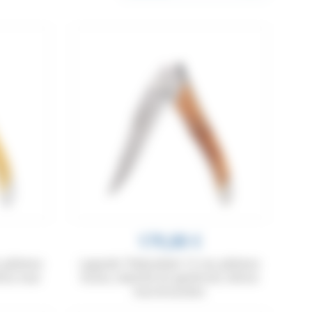
179,00 €
, platines
Laguiole Tribal pliant 12 cm, platines
tres inox
lisses, manche en genévrier, mitres
inox brossées