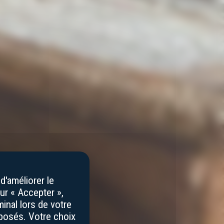
d'améliorer le
ur « Accepter »,
inal lors de votre
éposés. Votre choix