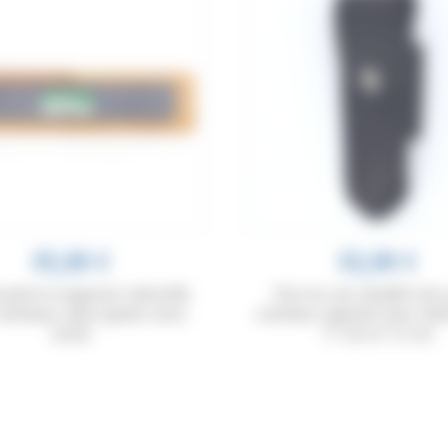
35,00 €
52,00 €
 pierre à aiguiser naturelle
Etui en cuir doublé noir,
outeaux, deux grains avec
couteau Laguiole avec ma
socle
11 cm et 12 cm
VOS AVIS