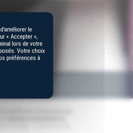
d'améliorer le
ur « Accepter »,
inal lors de votre
éposés. Votre choix
vos préférences à
,
toute sérénité, nous vous proposons des
sont
fabriqués artisanalement en
teau de Laguiole. Les goussets en cuir
ets. Les
étuis en cuir
pour couteaux de