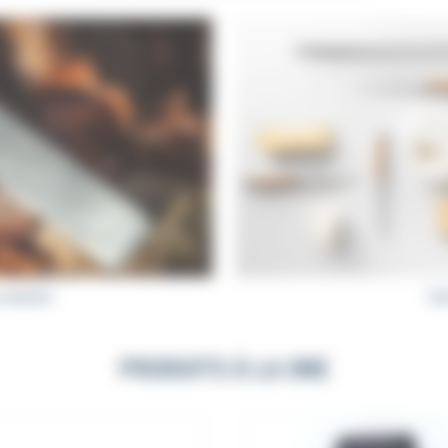
à aiguiser
Fus
PRODUITS À LA UNE