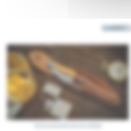
Laguiole sont munis d’un rabat et d’un p
son couteau. Nos accessoires sont dispo
GAMMES A
Par ailleurs, le secret pour garder un 
accessoires
deux outils s’offrent à vo
Laguiole. Le fusil est utilisé pour
red
tungstène, d un revêtement avec de 
l’utilisation du fusil et de la dureté de
pierre naturelle
(grès schisteux) is
finitions de l'affûtage. La pierre à aigu
aider à choisir le fusil et/ou la pierre 
Tous les accessoires pour vos couteaux