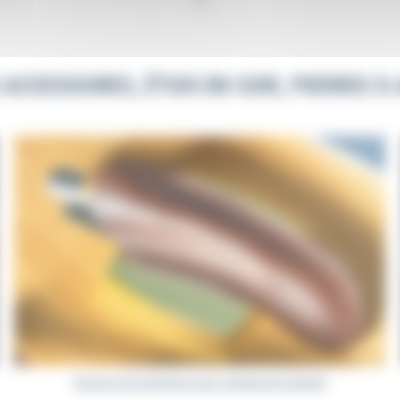
assant permettant de fixer l’étui horizontalement ou verticalement sur la
nibles en différents coloris (marron, cognac, châtaigne, noir…) afin d’a
manche de votre couteau ou encore votre style vestimentaire.
CCESSOIRES, ÉTUIS EN CUIR, PIERRES À 
couteau de Laguiole parfaitement tranchant sur du long terme est de l’aff
us : le
fusil
et la
pierre à aiguiser
. Benoit l’Artisan a réalisé pour vou
resser le fil de la lame
, il est préconisé pour un usage fréquent. La 
la poudre de diamant ou encore de céramique. Le matériau de la mèche 
 l'acier qui compose vos lames. Les pierres à aiguiser pour couteaux de La
sue des Pyrénées. Les pierres à aiguiser peuvent compter un seul grain o
iser doit être privilégiée pour refaire le tranchant de la lame. Si vous av
à aiguiser adaptée à votre couteau de Laguiole, vous pouvez consulter la r
Comment choisir mon couteau de Laguiole ? »
.
Housses de protection pour couteaux de Laguiole