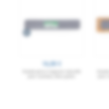
16,00 €
 pour
Grande pierre à aiguiser naturelle
Grande
e de
pour couteaux, deux grains
pour c