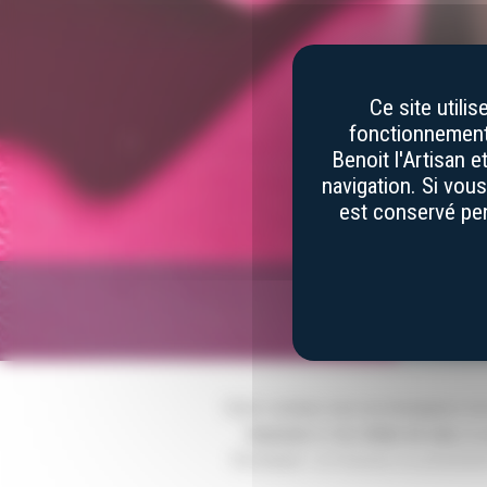
Ce site utili
fonctionnement 
Benoit l'Artisan 
navigation. Si vou
est conservé pen
Votre couteau vous accompagnera tout a
housses
et des
étuis en cuir,
le 
Occitanie
. Les housses se présenten
permettent de protéger le couteau des 