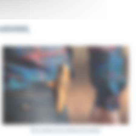
 ceinture. Ainsi, plus de risque d’égarer
ccorder la couleur de votre étui avec le
AIGUISER,
uter régulièrement. Pour cela, parmi nos
s une sélection adaptée à vos couteaux de
mèche du fusil peut être composée de
doit être sélectionné en fonction de
guiole sont, quant à elles, constituées de
u bien deux grains afin d’adapter les
ez besoin de plus d’informations pour vous
ubrique «
L’aiguisage
» de notre guide
«
Etuis ceinture pour couteaux de Laguiole