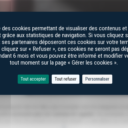
se des cookies permettant de visualiser des contenus et 
grâce aux statistiques de navigation. Si vous cliquez s
et ses partenaires déposeront ces cookies sur votre term
s cliquez sur « Refuser », ces cookies ne seront pas d
dant 6 mois et vous pouvez être informé et modifier 
tout moment sur la page « Gérer les cookies ».
Tout accepter
Tout refuser
Personnaliser
Accessoires, étuis en cuir, pierres à aiguiser
u long de votre vie. Alors, pour en prendre soin et le transporter en 
parfait
accessoire pour vos couteaux de Laguiole
. Ces accessoires 
t sous forme de pochette en cuir dans laquelle on vient glisser son cou
+
chocs lors de son transport, par exemple dans un sac avec d’autres obj