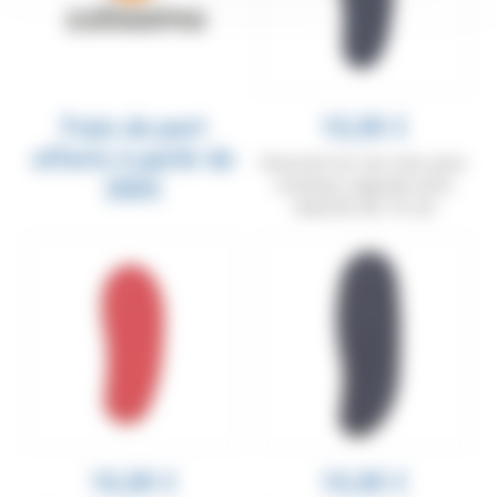
Frais de port
10,00 €
offerts à partir de
Gousset en cuir noir, pour
300€
couteau Laguiole avec
manche de 10 cm
10,00 €
10,00 €