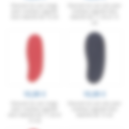
Gousset en cuir rouge,
Gousset en cuir noir, pour
pour couteau Laguiole
couteau Laguiole avec
avec manche de 10 cm
manche de 11 cm et 12
cm
10,00 €
10,00 €
Gousset en cuir rouge,
Gousset en cuir noir, pour
pour couteau Laguiole
couteau Laguiole avec
avec manche de 11 cm et
manche de 13 cm
12 cm