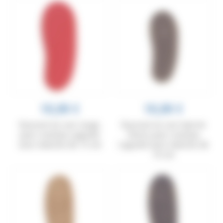
10,00 €
10,00 €
Gousset en cuir rouge,
Gousset en cuir marron
pour couteau Laguiole
foncé, pour couteau
avec manche de 13 cm
Laguiole avec manche de
10 cm