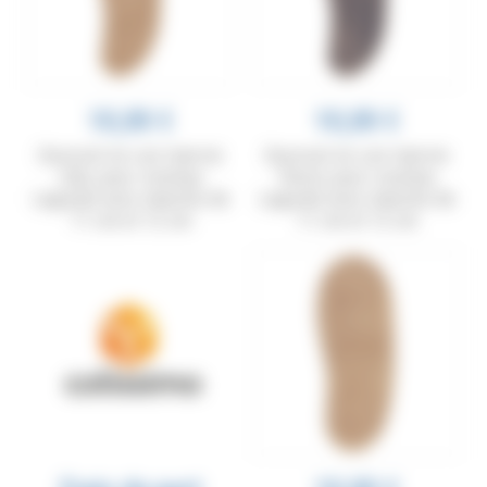
10,00 €
10,00 €
Gousset en cuir marron
Gousset en cuir marron
clair, pour couteau
foncé, pour couteau
Laguiole avec manche de
Laguiole avec manche de
11 cm et 12 cm
11 cm et 12 cm