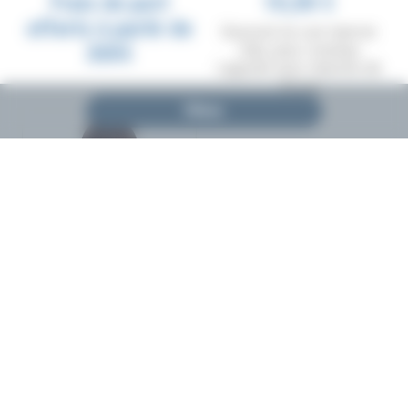
Frais de port
10,00 €
offerts à partir de
Gousset en cuir marron
300€
clair, pour couteau
Laguiole avec manche de
13 cm
Filtrer
10,00 €
Gousset en cuir marron
foncé, pour couteau
Laguiole avec manche de
13 cm