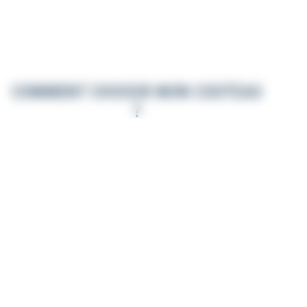
COMMENT CHOISIR MON COUTEAU
?
Nous sommes présents pour vous aider à choisir le modèle
de
couteau de Laguiole
qui correspond le mieux à vos
attentes. Pour plus d’informations sur nos différentes
gammes de
couteaux pliants de Laguiole
et
art de la
table
, ainsi que sur les matériaux utilisés, cliquez ici.
En savoir plus