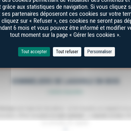
grâce aux statistiques de navigation. Si vous cliquez s
et ses partenaires déposeront ces cookies sur votre term
s cliquez sur « Refuser », ces cookies ne seront pas d
dant 6 mois et vous pouvez être informé et modifier 
tout moment sur la page « Gérer les cookies ».
Tout accepter
Tout refuser
Personnaliser
SOMMELIERS DE LAGUIOLE EN BOIS
6 articles disponibles
’Artisan
sont munis de trois pièces : un tire-bouchon, un crapaud et un 
ommeliers offrent une
prise en main optimale
. Le
manche en bois
off
au sommelier de Laguiole.
+