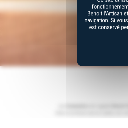
fonctionnement 
Benoit l'Artisan 
navigation. Si vou
est conservé pen
Les
Sommeliers
de Laguiole
Benoit l
Grâce à sa forme tout en courbe, nos s