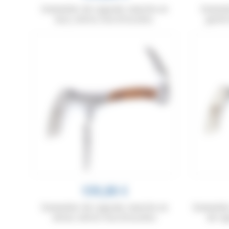
Sommelier de Laguiole, manche en
Sommeli
buis, mitres inox brossées
genévr
159,00 €
Sommelier de Laguiole, manche en
Sommelier
olivier, mitres inox brossées
de vi