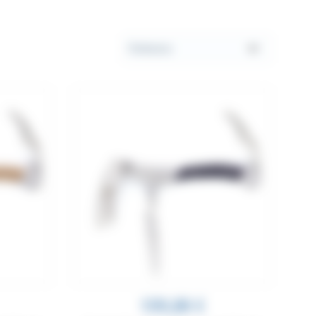
ne touche chaleureuse à votre table
Appliquer le critère de tri
159,00 €