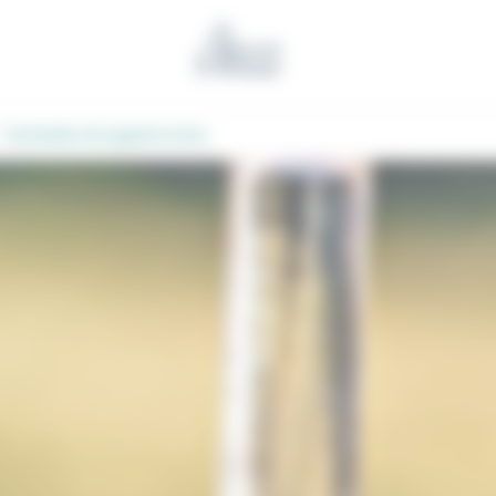
Benoit l'Artisan
Sommeliers de Laguiole en bois