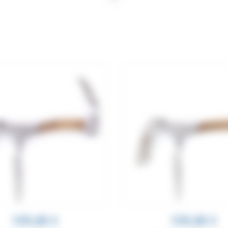
 sommeliers de Laguiole Benoit l’Artisan avec manche en bois apportent u
159,00 €
159,00 €