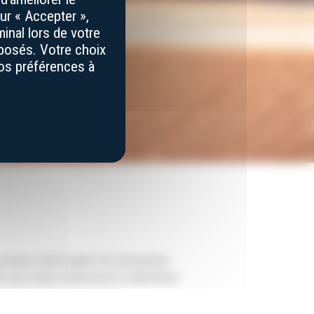
ur « Accepter »,
inal lors de votre
éposés. Votre choix
vos préférences à
couteau cranté équipé d’un décapsuleur.
re une touche chaleureuse et authentique