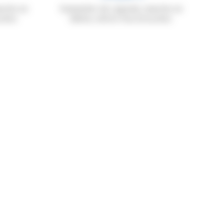
anche en
Sommelier de Laguiole, manche en
ssées
ébène, mitres inox brossées