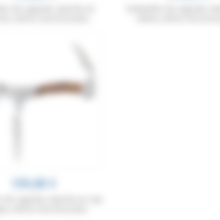
er de Laguiole, manche en
Sommelier de Laguiole, m
ier, mitres inox brossées
chêne, mitres inox bro
159,00 €
 de Laguiole, manche en cep
gne, mitres inox brossées