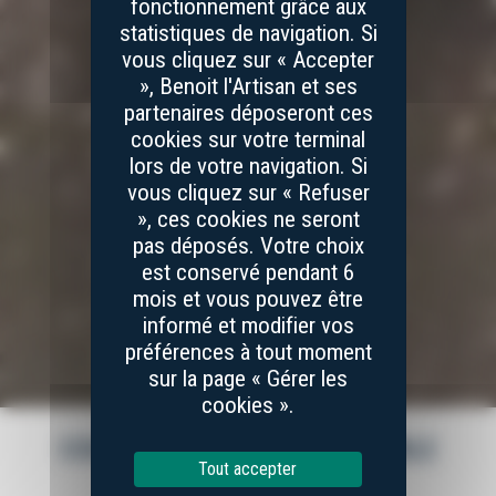
fonctionnement grâce aux
statistiques de navigation. Si
vous cliquez sur « Accepter
», Benoit l'Artisan et ses
partenaires déposeront ces
cookies sur votre terminal
lors de votre navigation. Si
vous cliquez sur « Refuser
», ces cookies ne seront
pas déposés. Votre choix
est conservé pendant 6
mois et vous pouvez être
informé et modifier vos
préférences à tout moment
sur la page « Gérer les
cookies ».
COUTEAUX DE LAGUIOLE DOUBLE
Tout accepter
PLATINE