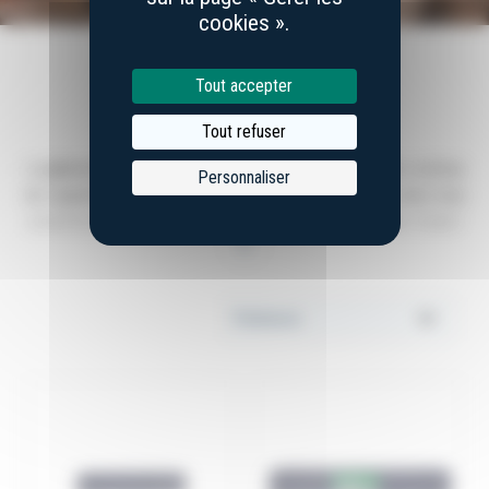
cookies ».
PIERRES À AIGUISER
Tout accepter
3 articles disponibles
Tout refuser
La
pierre à aiguiser
permet d’affûter facilement votre couteau
Personnaliser
de Laguiole en refaisant le tranchant de la lame. Aussi, nous vous
proposons une sélection de pierres à aiguiser naturelles, issues
+
des Pyrénées.
Appliquer le critère de tri