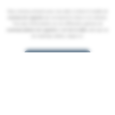
Nous sommes présents pour vous aider à choisir le modèle de
couteau de Laguiole
qui correspond le mieux à vos attentes.
Pour plus d’informations sur nos différentes gammes de
couteaux pliants de Laguiole
et
art de la table
, ainsi que sur
les matériaux utilisés, cliquez ici.
En savoir plus
Fabrication
Paiement 3D
Livraison
Française à
Garantie
Secure
sécurisée
Laguiole