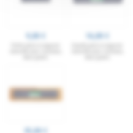
9,00 €
16,00 €
Petite pierre à aiguiser
Grande pierre à aiguiser
naturelle pour couteaux,
naturelle pour couteaux,
deux grains
deux grains
35,00 €