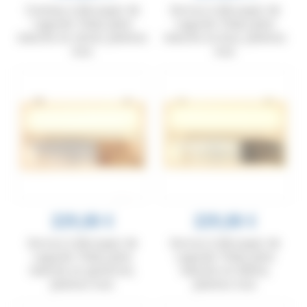
Couteau à découper de
Service à découper de
Laguiole Tribal, plein
Laguiole Tribal, plein
manche en olivier, platines
manche en buis, platines
inox
inox
229,00 €
229,00 €
Service à découper de
Service à découper de
Laguiole Tribal, plein
Laguiole Tribal, plein
manche en genévrier,
manche en ébène,
platines inox
platines inox