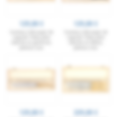
129,00 €
129,00 €
Couteau à découper de
Couteau à découper de
Laguiole Tribal, plein
Laguiole Tribal, plein
manche en genévrier,
manche en ébène,
platines inox
platines inox
129,00 €
229,00 €