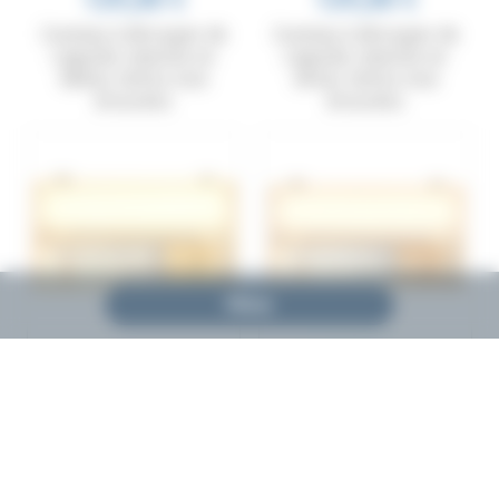
Couteau à découper de
Couteau à découper de
Laguiole, manche en
Laguiole, manche en
ébène, mitres inox
olivier, mitres inox
brossées
brossées
Filtrer
229,00 €
229,00 €
Service à découper de
Service à découper de
Laguiole, manche en buis,
Laguiole, manche en
mitres inox brossées
genévrier, mitres inox
brossées