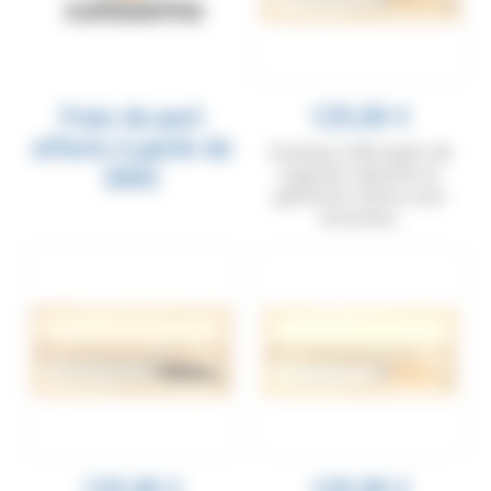
Frais de port
129,00 €
offerts à partir de
Couteau à découper de
300€
Laguiole, manche en
genévrier, mitres inox
brossées
129,00 €
129,00 €