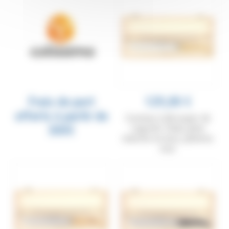
Frais de port
129,00 €
offerts à partir de
Couteau à découper de
300€
Laguiole Tribal, plein
manche en buis, platines
inox