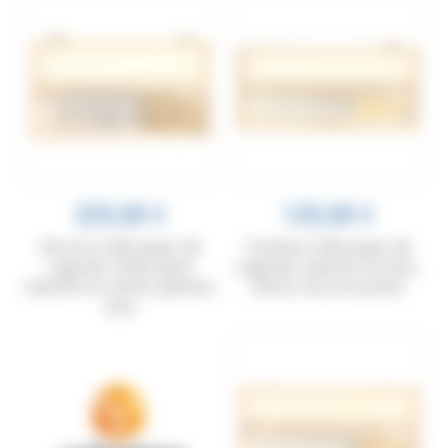
229,00 €
129,00 €
Service à découper de
Couteau à découper de
Laguiole Tribal, plein
Laguiole, manche en buis,
manche en olivier, platines
mitres inox brossées
inox