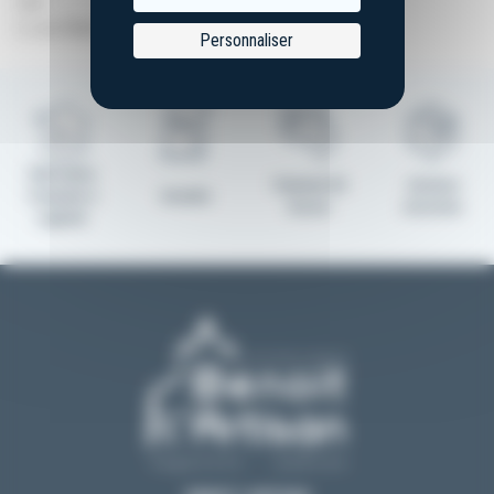
sise
2, rue Kellermann, 59100 Roubaix.
Personnaliser
Fabrication
Paiement 3D
Livraison
Française à
Garantie
Secure
sécurisée
Laguiole