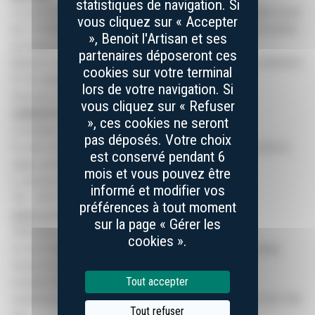
statistiques de navigation. Si
La société ABC MIJOULE (Benoit l’Artisan), SARL au capital social
vous cliquez sur « Accepter
de 174.000 €, inscrite au Registre du Commerce et des Sociétés
», Benoit l'Artisan et ses
de Rodez sous le n° 789126539.
partenaires déposeront ces
Adresse du siège social : 21 Allée de l’Amicale – 12210 LAGUIOLE
cookies sur votre terminal
N° de téléphone : 05 65 51 55 80
lors de votre navigation. Si
Directeur de la publication : Monsieur Benoit Mijoule
vous cliquez sur « Refuser
CONCEPTION & HÉBERGEMENT DU SITE
», ces cookies ne seront
Conception et réalisation du site Septime Création
pas déposés. Votre choix
Ce site a été réalisé par l’agence web Septime Création dont le
est conservé pendant 6
siège social se trouve :
mois et vous pouvez être
5, rue de la penderie, 12000 Rodez
informé et modifier vos
Tél. : (33) 05 65 68 46 68
préférences à tout moment
www.septime.net
sur la page « Gérer les
Hébergeur du site
cookies ».
Ce site internet est hébergé par la société OVH dont le siège
social se trouve :
Tout accepter
société OVH Groupe SA
société immatriculée au RCS de Lille sous le numéro 537 407 926
Tout refuser