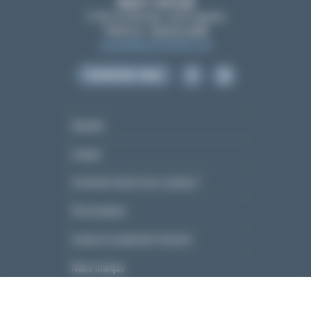
BENOIT L’ARTISAN
21 All. de l'Amicale, 12210 Laguiole
Téléphone :
05 65 51 55 80
contact@benoit-artisan.com
Contactez-nous
Garantie
Lexique
Comment choisir mon couteau ?
Personnaliser
Livraison et paiement sécurisé
Notre marque
Blog