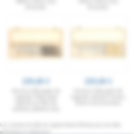
ébène, mitres inox
olivier, mitres inox
brossées
brossées
239,00 €
229,00 €
Service à découper de
Service à découper de
Laguiole Tribal, plein
Laguiole, manche en buis,
manche en fibre de
mitres inox brossées
carbone, platines inox
Les couteaux de table de Laguiole Benoit l’Artisan pour une table
authentique et chaleureuse