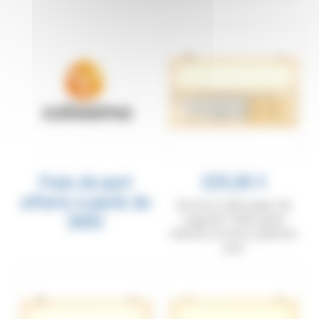
éventuellement passés au lave-vaisselle.
Frais de port
229,00 €
offerts à partir de
Service à découper de
300€
Laguiole Tribal, plein
manche en buis, platines
inox