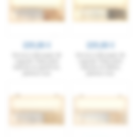
229,00 €
229,00 €
Service à découper de
Service à découper de
Laguiole Tribal, plein
Laguiole Tribal, plein
manche en genévrier,
manche en ébène,
platines inox
platines inox