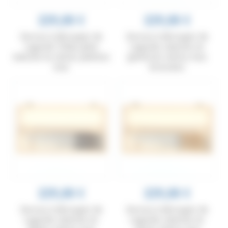
229,00 €
229,00 €
Service à découper de
Service à découper de
Laguiole Tribal, plein
Laguiole, manche en
manche en olivier, platines
genévrier, mitres inox
inox
brossées
229,00 €
229,00 €
Service à découper de
Service à découper de
Laguiole, manche en
Laguiole, manche en