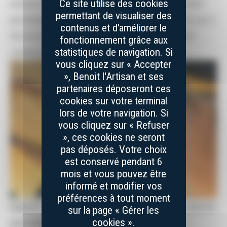
Ce site utilise des cookies
housses de protection ont pour avantage de prendre
permettant de visualiser des
peu de place, elles se glissent facilement dans un sac à
contenus et d'améliorer le
dos ou un sac à main et protègent efficacement le
fonctionnement grâce aux
statistiques de navigation. Si
couteau des chocs et des rayures.
vous cliquez sur « Accepter
», Benoit l'Artisan et ses
partenaires déposeront ces
cookies sur votre terminal
lors de votre navigation. Si
vous cliquez sur « Refuser
», ces cookies ne seront
pas déposés. Votre choix
est conservé pendant 6
mois et vous pouvez être
informé et modifier vos
préférences à tout moment
Gousset en cuir marron foncé, pour couteau de Laguiole
sur la page « Gérer les
cookies ».
avec manche de 11 cm et 12 cm