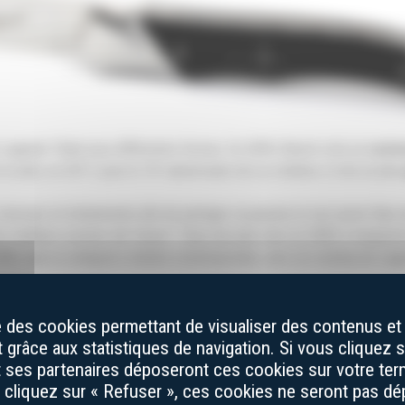
e Laguiole Tribal sous différentes formes. En 2009, Benoit crée un
coute
 la suite, en 2017, pour le 10ᵉ anniversaire de sa création, il crée un plus
s concours et évènements afin de partager sa passion et son savoir-faire 
es meilleurs ouvriers de France”. Deux ans plus tard, en 2009, il remport
A) dans la catégorie création contemporaine, avec un couteau de Lagu
an continue de perpétuer le
savoir-faire traditionnel des couteaux de 
 composée de quinze personnes, artisans, couteliers, vendeurs.euses et 
se des cookies permettant de visualiser des contenus et 
e du
couteau de Laguiole
. Pour en savoir plus sur l’équipe, vous pouve
grâce aux statistiques de navigation. Si vous cliquez s
et ses partenaires déposeront ces cookies sur votre term
s cliquez sur « Refuser », ces cookies ne seront pas d