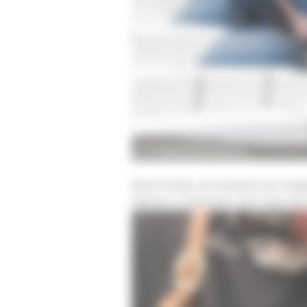
Benoit l’artisan, une entreprise qui s’eng
Valoriser et transmettre notre savoir-fair