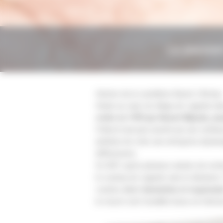
La passion
Histoire de la coutellerie Benoit L'Artisan
Située au cœur du village de Laguiole dans
créée en 1999 par Benoit Mijoule, jeu
D’abord seul puis assisté par une vendeu
ambition de créer une entreprise dynamiq
différenciera.
En 2007, après plusieurs années de rech
le couteau de Laguiole sans le dénaturer.
courbes alliant
innovation et ergonomi
le ressort sont travaillés lisses en mémo