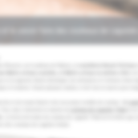
 et le savoir-faire des couteaux de Laguiole
 l’Aveyron, sur le plateau de l’Aubrac, la
coutellerie Benoit l’Artisan
e
ne Maître artisan coutelier, et Maître artisan en métiers d’Art
, né
se et un apprenti, Benoit développe son entreprise et s’entoure d’une éq
ue et moderne. Durant plusieurs années, il met tout en œuvre pour imag
erche et de travail, Benoit crée son propre modèle de couteau :
le
Lagu
 Pour cela, il réinvente le manche du
couteau de Laguiole Tribal
en lu
e
. La forme de la lame du couteau de Laguiole Tribal est la même que sur
ire des couteaux de Laguiole d’antan.