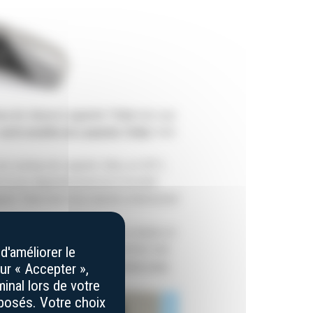
au de chasse Laguiole Tribal
ainsi que
petit modèle de Laguiole Tribal
, muni
du couteau de Laguiole. Ainsi, en 2011,
e le prix départemental de la Société
iole Tribal doté d’un manche entièrement
Laguiole
tout en valorisant la création et
personnels administratifs, motivés tout
d'améliorer le
z consulter la page «
Qui sommes-nous
ur « Accepter »,
inal lors de votre
éposés. Votre choix