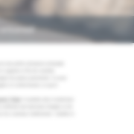
 artisanaux
st une petite entreprise artisanale
 à Laguiole et fils de coutelier.
uipe de jeunes passionnés. Il a pour
iner et confectionner ce qui le
iole Tribal
. Il souhaite alors moderniser
i conférant une harmonie d’angles et de
 les couteaux traditionnels. L’abeille et