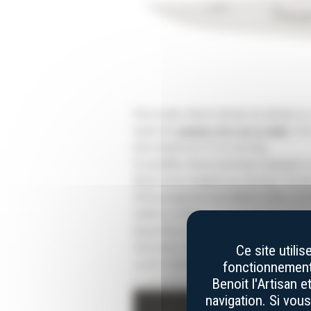
Par la suite, Benoit décide de décliner l
toute une
gamme d'art de la table
. Par
d’un manche de 10 cm de long.
En parallèle, Benoit participe à plusieur
Benoit arrive finaliste au concours “Un d
d’Encouragement aux Métiers d’Arts (SEM
réalisé en titane.
Aujourd’hui, la coutellerie Benoit l’Artis
l’innovation. Notre équipe est désormais
Ce site utili
comme Benoit, pour faire vivre la cultur
fonctionnement 
?
» de notre site.
Benoit l'Artisan 
navigation. Si vou