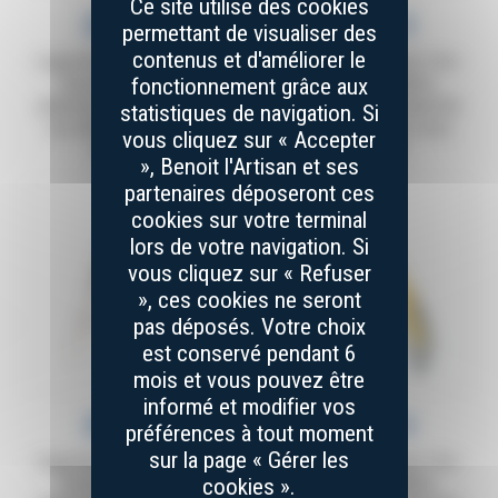
Ce site utilise des cookies
259,00 €
259,00 €
permettant de visualiser des
contenus et d'améliorer le
Laguiole pliant avec tire-
Laguiole pliant avec tire-
bouchon, doubles
bouchon, doubles
fonctionnement grâce aux
platines, 12 cm, manche
platines, 12 cm, manche
statistiques de navigation. Si
en olivier, mitres inox
en ébène, mitres inox
vous cliquez sur « Accepter
brossées
brossées
», Benoit l'Artisan et ses
partenaires déposeront ces
cookies sur votre terminal
lors de votre navigation. Si
vous cliquez sur « Refuser
», ces cookies ne seront
pas déposés. Votre choix
est conservé pendant 6
mois et vous pouvez être
informé et modifier vos
259,00 €
259,00 €
préférences à tout moment
sur la page « Gérer les
Laguiole pliant avec tire-
Laguiole pliant avec tire-
bouchon, doubles
bouchon, doubles
cookies ».