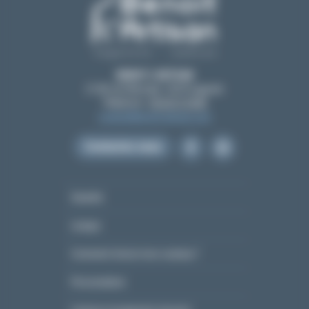
BENOIT L’ARTISAN
21 All. de l'Amicale, 12210 Laguiole
Téléphone :
05 65 51 55 80
contact@benoit-artisan.com
Contactez-nous
Garantie
Lexique
Comment choisir mon couteau ?
Personnaliser