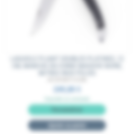
LAGUIOLE PLIANT DOUBLES PLATINES, 12
CM, MANCHE EN CORNE MASSIVE NOIRE,
MITRES INOX POLIES
BA12DP2MI1P12CCMN
249,00 €
Disponible sur commande
Personnaliser
Ajouter au panier