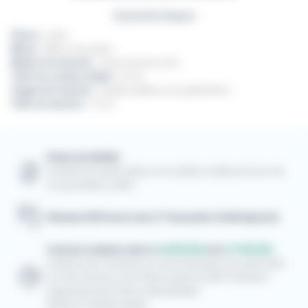
Caractéristiques
Pièces :
Lame
Mitres :
Mitres inox polies
Matière du manche :
Corne massive noire
Taille du couteau déplié :
22 cm
Support du manche :
Doubles platines inox guillochées
Taille du manche :
12 cm
Points de fidélité
Cumulez des points grâce à vos achats et utilisez-les lors de
vos prochaines visites
Paiement 3D Secure avec E-Transaction Crédit Agricole
Livraison estimée entre le
20/08/2026
et le
21/08/2026
Livraison avec Colissimo en suivi à domicile et en point relais.
Les frais de ports sont offerts à partir de 300 € d'achat et
uniquement pour France métropolitaine.
Retrait en boutique gratuit.