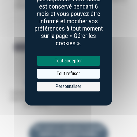
blonde, mitres inox
cm
mais ne peuvent assurer une identité parfaite avec le produit
est conservé pendant 6
brossé
effectivement vendu, notamment en ce qui concerne les couleurs
mois et vous pouvez être
qui peuvent apparaître un peu différemment sur le terminal du
informé et modifier vos
Client (selon les caractéristiques d’affichage du terminal), et du
préférences à tout moment
fait notamment de l’utilisation de matières naturelles pour la
sur la page « Gérer les
fabrication des produits qui comportent des variations (Ex : bois,
cookies ».
corne), dont la couleur, le veinage, le guillochage et/ou les motifs
peuvent varier d’un produit à un autre.
Tout accepter
Tout refuser
16,00 €
Personnaliser
Grande pierre à aiguiser
naturelle pour couteaux,
deux grains
Voir toute la collection Couteaux
pliants de Laguiole Doubles