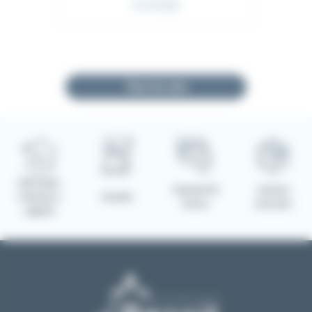
31/07/2026
Note : 5,0 sur 5
Tous les avis
Fabrication
Paiement 3D
Livraison
Française à
Garantie
Secure
sécurisée
Laguiole