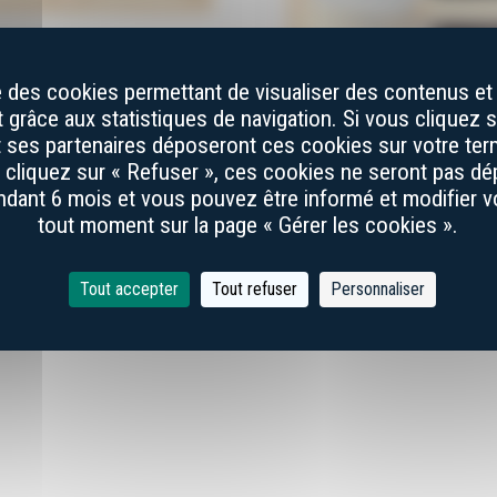
 et/ou les motifs peuvent varier d’un produit à un autre.
se des cookies permettant de visualiser des contenus et 
grâce aux statistiques de navigation. Si vous cliquez s
109,00 €
229,00 €
et ses partenaires déposeront ces cookies sur votre term
au à fromage de Laguiole,
Service à fromage de Laguiol
s cliquez sur « Refuser », ces cookies ne seront pas d
e en ébène, mitres inox
plein manche en ébène, plat
dant 6 mois et vous pouvez être informé et modifier 
brossées
tout moment sur la page « Gérer les cookies ».
Tout accepter
Tout refuser
Personnaliser