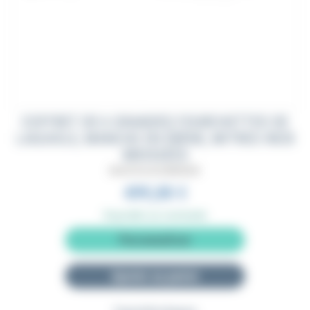
COFFRET DE 6 GRANDES FOURCHETTES DE
LAGUIOLE, MANCHE EN ÉBÈNE, MITRES INOX
BROSSÉES
BA6GFOULAG2MIEBENE
499,00 €
Disponible sur commande
Personnaliser
Ajouter au panier