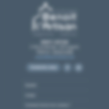
BENOIT L’ARTISAN
21 All. de l'Amicale, 12210 Laguiole
Téléphone :
05 65 51 55 80
contact@benoit-artisan.com
Contactez-nous
Garantie
Lexique
Comment choisir mon couteau ?