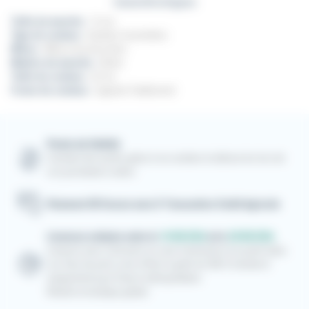
Caractéristiques
Taille du manche :
12 cm
Type de couteau :
Grandes fourchettes
Mitres :
Mitres inox brossées
Matière du manche :
Ebène
Taille du couteau :
22 cm
Forme du couteau :
Laguiole Traditionnel
Points de fidélité
Cumulez des points grâce à vos achats et utilisez-les lors de
vos prochaines visites
Paiement 3D Secure avec E-Transaction Crédit Agricole
Livraison estimée entre le
19/08/2026
et le
20/08/2026
Livraison avec Colissimo en suivi à domicile et en point relais.
Les frais de ports sont offerts à partir de 300 € d'achat et
uniquement pour France métropolitaine.
Retrait en boutique gratuit.