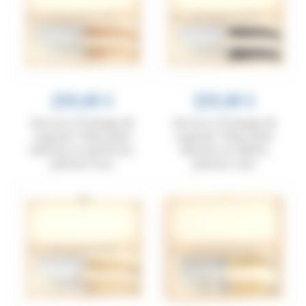
229,00 €
229,00 €
Service à fromage de
Service à fromage de
Laguiole Tribal, plein
Laguiole Tribal, plein
manche en genévrier,
manche en ébène,
platines inox
platines inox