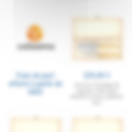
éventuellement passés au lave-vaisselle.
Frais de port
229,00 €
offerts à partir de
Service à fromage de
300€
Laguiole Tribal, plein
manche en buis, platines
inox