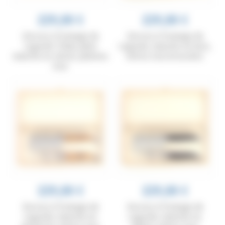
229,00 €
229,00 €
Service à fromage de
Service à fromage de
Laguiole Tribal, plein
Laguiole, manche en buis,
manche en olivier, platines
mitres inox brossées
inox
229,00 €
229,00 €
Service à fromage de
Service à fromage de
Laguiole, manche en
Laguiole, manche en