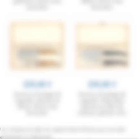
genévrier, mitres inox
ébène, mitres inox
brossées
brossées
229,00 €
239,00 €
Service à fromage de
Service à fromage de
Laguiole, manche en
Laguiole Tribal, plein
olivier, mitres inox
manche en fibre de
brossées
carbone, platines inox
Les couteaux de table de Laguiole Benoit l’Artisan pour une table
authentique et chaleureuse