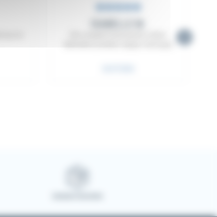
rtent des variations (Ex : bois, corne),
ISABELLE M.
Avis précédent
uit qui me
Site complet et documenté ( atelier,
fabrication, produits, équipe, historique)
26/07/2026
r 5
Note : 5,0 sur 5
Livraison sécurisée