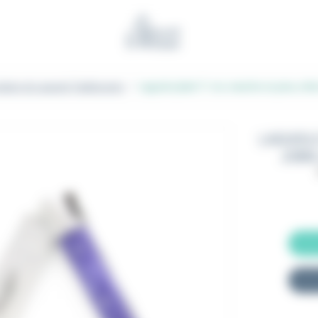
Benoit l'Artisan
liants de Laguiole Traditionnels
Laguiole pliant 11 cm, manche en juma, mit
LAGUIOL
JUMA