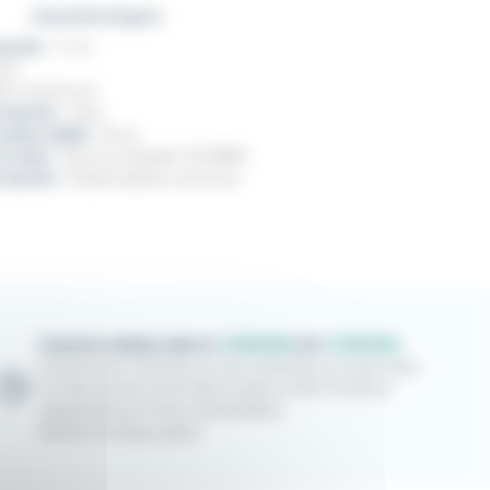
Caractéristiques
manche :
11 cm
ame
tres inox brossé
u manche :
Juma
couteau déplié :
20 cm
 la lame :
Acier inox Sandvik 12C27MOD
u manche :
Simples platines inox lisses
Livraison estimée entre le
12/08/2026
et le
13/08/2026
Livraison avec Colissimo en suivi à domicile et en point relais.
Les frais de ports sont offerts à partir de 300 € d'achat et
uniquement pour France métropolitaine.
Retrait en boutique gratuit.