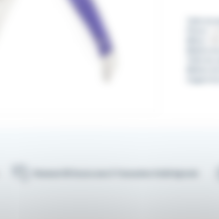
Taille du 
Pièces :
L
Mitres :
Mi
Matière d
Taille du 
Matière de
Support d
Paiement 3D Secure avec E-Transaction Crédit Agricole