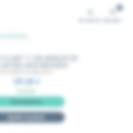
0
Me connecter
Mon panier
res inox brossées
E PLIANT 11 CM, MANCHE EN
, MITRES INOX BROSSÉES
BA11AF2MI1P12CJUMA-VIOLET
187,00 €
Disponible
Personnaliser
Ajouter au panier