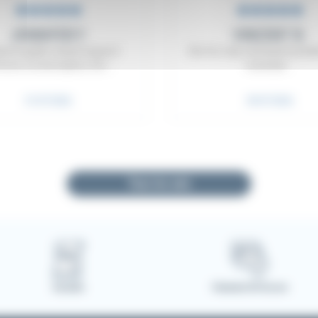
ilisation de matières naturelles pour la fabrication des produits qui compo
 et/ou les motifs peuvent varier d’un produit à un autre.
JENNIFER F.
VINCENT B.
it de qualité comme toujours!
Site très clair, j'ai trouvé le prod
orme à la description, très ...
convenait ...
31/07/2026
30/07/2026
Note : 5,0 sur 5
Note : 5,0 su
Tous les avis
Garantie
Paiement 3D Secure