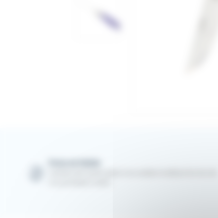
Points de fidélité
Cumulez des points grâce à vos achats et utilisez-les lors de
vos prochaines visites