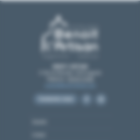
BENOIT L’ARTISAN
21 All. de l'Amicale, 12210 Laguiole
Téléphone :
05 65 51 55 80
contact@benoit-artisan.com
Contactez-nous
Garantie
Lexique