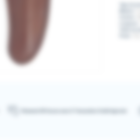
Type de pr
Matière :
C
Couleur :
M
Longueur 
Taille du 
Poids :
25 
Paiement 3D Secure avec E-Transaction Crédit Agricole