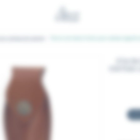
Benoit l'Artisan
pour couteaux de Laguiole
Etui en cuir marron foncé, pour couteau Laguiol
ETUI EN
COUTEAU L