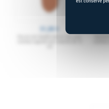
est conservé pen
51,00 €
Etui en cuir doublé marron clair, pour
Gousset
couteau Laguiole avec manche de 10
couteau 
cm