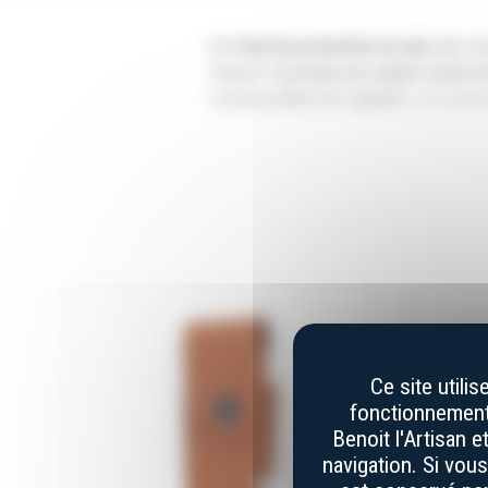
Cet
étui de protection en cuir
pour cou
France). Il possède une simple couche 
couteau pliant de Laguiole
. Les passan
adapté aux couteaux pliants de Laguiole
étant une matière naturelle, il est possib
unique.
Les photographies des produits sont les p
notamment en ce qui concerne les couleur
du terminal), et du fait notamment de l’ut
dont la couleur, le veinage, le guillochage
Ce site utili
fonctionnement 
Benoit l'Artisan 
navigation. Si vou