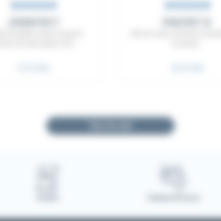
JENNIFER F.
VINCENT B.
it de qualité comme toujours!
Site très clair, j'ai trouvé le prod
orme à la description, très ...
convenait ...
31/07/2026
30/07/2026
Note : 5,0 sur 5
Note : 5,0 su
Tous les avis
Garantie
Paiement 3D Secure