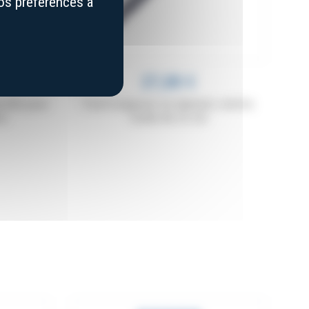
vos préférences à
27,00 €
relle pour
Fusil à aiguiser en diamant, mèche
ns
ronde de 23 cm