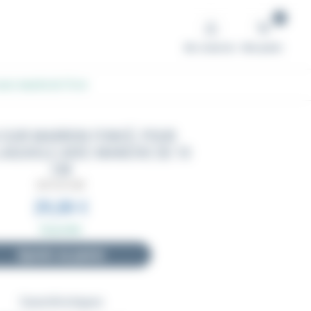
0
Me connecter
Mon panier
e avec manche de 10 cm
 CUIR MARRON FONCÉ, POUR
AGUIOLE AVEC MANCHE DE 10
CM
IDETUI10-MF
29,00 €
Disponible
Ajouter au panier
Caractéristiques