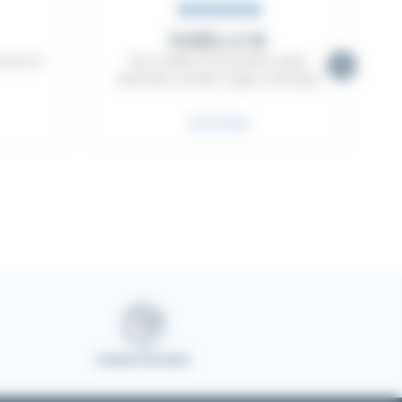
ISABELLE M.
Avis précédent
uit qui me
Site complet et documenté ( atelier,
fabrication, produits, équipe, historique)
26/07/2026
r 5
Note : 5,0 sur 5
Livraison sécurisée