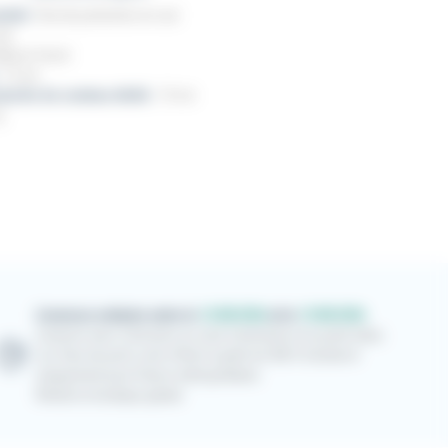
oduit :
Etui de protection en cuir
uir
arron foncé
:
13 cm
manche du couteau dédié :
10 cm
g
Livraison estimée entre le
12/08/2026
et le
13/08/2026
Livraison avec Colissimo en suivi à domicile et en point relais.
Les frais de ports sont offerts à partir de 300 € d'achat et
uniquement pour France métropolitaine.
Retrait en boutique gratuit.