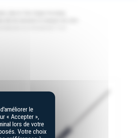
ier, dans le Tarn (région Occitanie,
t afin de sécuriser le transport de votre
zontalement ou verticalement. Il est
ur la confection de cet étui. Le cuir
 faisant ainsi de chaque étui une pièce
ec le produit effectivement vendu,
(selon les caractéristiques d’affichage
rtent des variations (Ex : bois, corne),
d'améliorer le
ur « Accepter »,
inal lors de votre
éposés. Votre choix