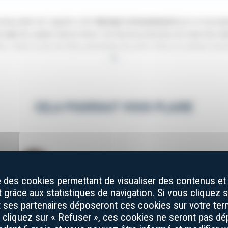
teau pliant de Laguiole a été
fabriqué artisanalement
par un maroquin
de
cuir
de couleur marron foncé. Cet étui de protection est muni d'un raba
ts, situés au dos de l'étui, permettent de porter l'étui à la ceinture hori
+
 avec un
manche de 10 cm
. Le fabricant a utilisé du
cuir de vachette
po
le d'observer des irrégularités de teintes et de textures dans la matière,
lus fidèles possibles, mais ne peuvent assurer une identité parfaite av
CELA POURRAIT VOUS PLAIRE
s qui peuvent apparaître un peu différemment sur le terminal du Client 
ilisation de matières naturelles pour la fabrication des produits qui compo
 et/ou les motifs peuvent varier d’un produit à un autre.
se des cookies permettant de visualiser des contenus et 
grâce aux statistiques de navigation. Si vous cliquez s
et ses partenaires déposeront ces cookies sur votre term
s cliquez sur « Refuser », ces cookies ne seront pas d