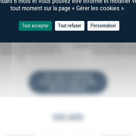
dant 6 mois et vous pouvez être informé et modifier 
tout moment sur la page « Gérer les cookies ».
Tout accepter
Tout refuser
Personnaliser
10,00 €
16,00 €
 en cuir marron foncé, pour
Grande pierre à aiguiser natu
Laguiole avec manche de 10
couteaux, deux grai
cm
Voir toute la collection
Accessoires, étuis en cuir,
pierres à aiguiser,
VOS AVIS