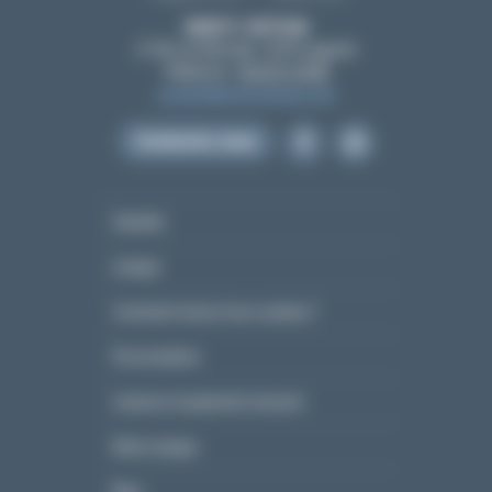
BENOIT L’ARTISAN
21 All. de l'Amicale, 12210 Laguiole
Téléphone :
05 65 51 55 80
contact@benoit-artisan.com
Contactez-nous
Garantie
Lexique
Comment choisir mon couteau ?
Personnaliser
Livraison et paiement sécurisé
Notre marque