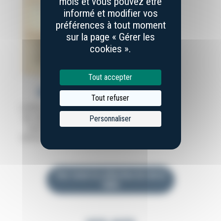
mois et vous pouvez être
informé et modifier vos
préférences à tout moment
sur la page « Gérer les
cookies ».
Tout accepter
449,00 €
Tout refuser
Coffret de 6 couteaux
de table de Laguiole,
Personnaliser
manche en olivier,
mitres inox brossées
Voir toute la collection Art de la
table