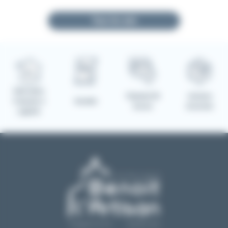
Tous les avis
Fabrication
Paiement 3D
Livraison
Française à
Garantie
Secure
sécurisée
Laguiole