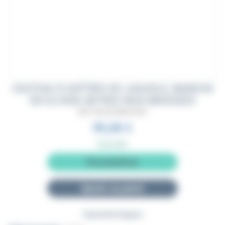
COUTEAU À HUÎTRES DE LAGUIOLE, MANCHE
EN OLIVIER, MITRES INOX BROSSÉES
BACTHUILAG2MIOLIVIER
99,00 €
Disponible
Personnaliser
Ajouter au panier
Caractéristiques