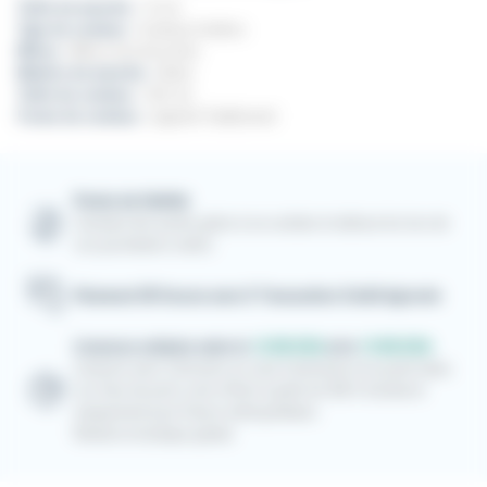
Taille du manche :
12 cm
Type de couteau :
Couteau à huîtres
Mitres :
Mitres inox brossées
Matière du manche :
Olivier
Taille du couteau :
18,5 cm
Forme du couteau :
Laguiole Traditionnel
Points de fidélité
Cumulez des points grâce à vos achats et utilisez-les lors de
vos prochaines visites
Paiement 3D Secure avec E-Transaction Crédit Agricole
Livraison estimée entre le
12/08/2026
et le
13/08/2026
Livraison avec Colissimo en suivi à domicile et en point relais.
Les frais de ports sont offerts à partir de 300 € d'achat et
uniquement pour France métropolitaine.
Retrait en boutique gratuit.