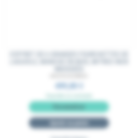
COFFRET DE 6 GRANDES FOURCHETTES DE
LAGUIOLE, MANCHE EN BUIS, MITRES INOX
BROSSÉES
BA6GFOULAG2MIBUIS
499,00 €
Disponible sur commande
Personnaliser
Ajouter au panier