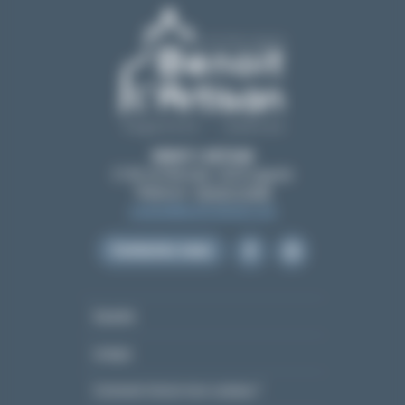
BENOIT L’ARTISAN
21 All. de l'Amicale, 12210 Laguiole
Téléphone :
05 65 51 55 80
contact@benoit-artisan.com
Contactez-nous
Garantie
Lexique
Comment choisir mon couteau ?