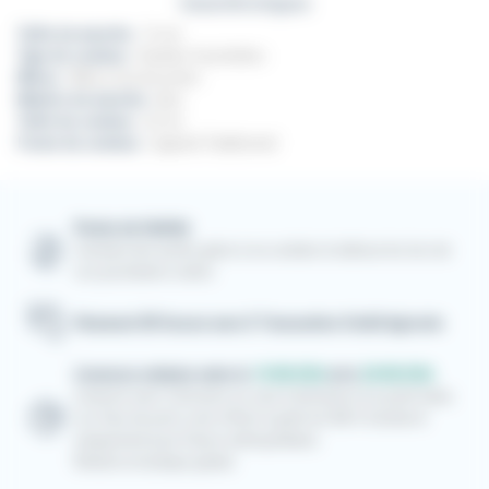
Caractéristiques
Taille du manche :
12 cm
Type de couteau :
Grandes fourchettes
Mitres :
Mitres inox brossées
Matière du manche :
Buis
Taille du couteau :
22 cm
Forme du couteau :
Laguiole Traditionnel
Points de fidélité
Cumulez des points grâce à vos achats et utilisez-les lors de
vos prochaines visites
Paiement 3D Secure avec E-Transaction Crédit Agricole
Livraison estimée entre le
19/08/2026
et le
20/08/2026
Livraison avec Colissimo en suivi à domicile et en point relais.
Les frais de ports sont offerts à partir de 300 € d'achat et
uniquement pour France métropolitaine.
Retrait en boutique gratuit.