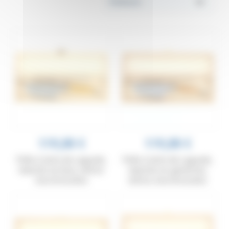
119,00 €
119,00 €
Pelle à tarte de Laguiole,
Pelle à tarte de Laguiole,
manche en buis, mitres
manche en genévrier,
inox brossées
mitres inox brossées