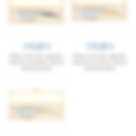
119,00 €
119,00 €
Pelle à tarte de Laguiole,
Pelle à tarte de Laguiole,
manche en ébène, mitres
manche en olivier, mitres
inox brossées
inox brossées