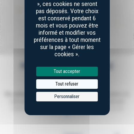
», ces cookies ne seront
pas déposés. Votre choix
est conservé pendant 6
mois et vous pouvez être
informé et modifier vos
préférences à tout moment
sur la page « Gérer les
cookies ».
PELLES À TARTE DE LAGUIOLE
Tout accepter
5 articles disponibles
Tout refuser
Nos pelles à tarte de Laguiole
sont entièrement fabriquées à la
Personnaliser
main
dans notre atelier à Laguiole. Elles ont été conçues pour
faciliter la coupe et le service des tartes et gâteaux, lors de
+
moments de convivialité en famille ou entre amis.
Appliquer le critère de tri