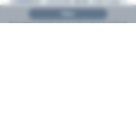
COMMENT CHOISIR MON COUTEAU ?
Filtrer
Nous sommes présents pour vous aider à choisir le modèle de
couteau de Laguiole
qui correspond le mieux à vos attentes.
Pour plus d’informations sur nos différentes gammes de
couteaux pliants de Laguiole
et
art de la table
, ainsi que sur
les matériaux utilisés, cliquez ici.
En savoir plus
Fabrication
Paiement 3D
Livraison
Française à
Garantie
Secure
sécurisée
Laguiole